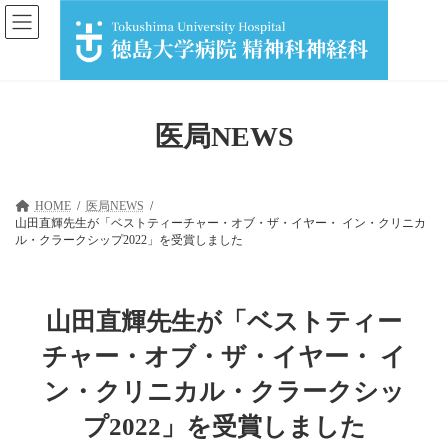
コ
ナ
ン
ビ
テ
ゲ
ン
ー
ツ
シ
へ
ョ
ス
ン
医局NEWS
キ
に
ッ
移
プ
動
HOME
医局NEWS
山田直輝先生が「ベストティーチャー・オブ・ザ・イヤー・ イン・クリニカ
ル・クラークシップ2022」を受賞しました
山田直輝先生が「ベストティー
チャー・オブ・ザ・イヤー・ イ
ン・クリニカル・クラークシッ
プ2022」を受賞しました