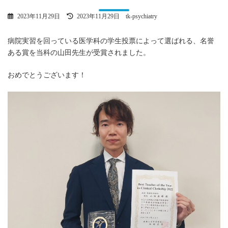
最
2023年11月29日
2023年11月29日
tk-psychiatry
終
更
病院実習を回っている医学科の学生投票によって選ばれる、名誉
新
日
ある賞を当科の山田先生が受賞されました。
時
:
おめでとうございます！