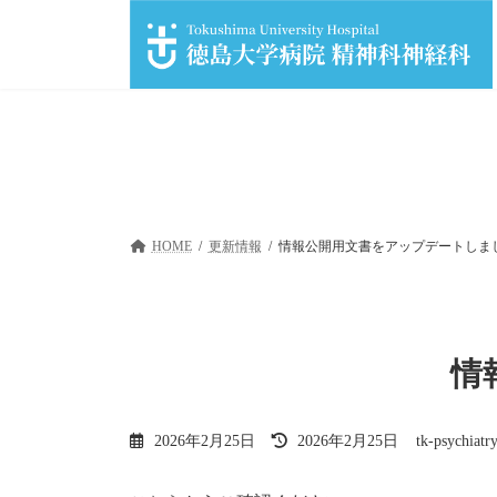
コ
ナ
ン
ビ
テ
ゲ
ン
ー
ツ
シ
へ
ョ
ス
ン
キ
に
ッ
移
プ
動
HOME
更新情報
情報公開用文書をアップデートしま
情
最
2026年2月25日
2026年2月25日
tk-psychiatr
終
更